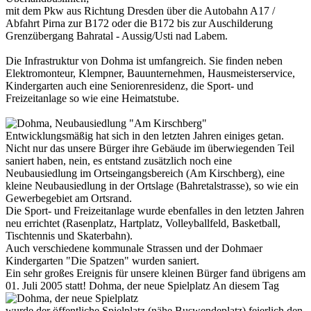
mit dem Pkw aus Richtung Dresden über die Autobahn A17 /
Abfahrt Pirna zur B172 oder die B172 bis zur Auschilderung
Grenzübergang Bahratal - Aussig/Usti nad Labem.
Die Infrastruktur von Dohma ist umfangreich. Sie finden neben
Elektromonteur, Klempner, Bauunternehmen, Hausmeisterservice,
Kindergarten auch eine Seniorenresidenz, die Sport- und
Freizeitanlage so wie eine Heimatstube.
Entwicklungsmäßig hat sich in den letzten Jahren einiges getan.
Nicht nur das unsere Bürger ihre Gebäude im überwiegenden Teil
saniert haben, nein, es entstand zusätzlich noch eine
Neubausiedlung im Ortseingangsbereich (Am Kirschberg), eine
kleine Neubausiedlung in der Ortslage (Bahretalstrasse), so wie ein
Gewerbegebiet am Ortsrand.
Die Sport- und Freizeitanlage wurde ebenfalles in den letzten Jahren
neu errichtet (Rasenplatz, Hartplatz, Volleyballfeld, Basketball,
Tischtennis und Skaterbahn).
Auch verschiedene kommunale Strassen und der Dohmaer
Kindergarten "Die Spatzen" wurden saniert.
Ein sehr großes Ereignis für unsere kleinen Bürger fand übrigens am
01. Juli 2005 statt! Dohma, der neue Spielplatz An diesem Tag
wurde der öffentliche Spielplatz (nähe Buswendeplatz) feierlich den