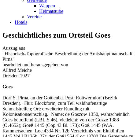
Gemeinde
Wappen
Heimatstube
Vereine
Hotels
Geschichtliches zum Ortsteil Goes
Auszug aus
"Historisch-Topografische Beschreibung der Amtshauptmannschaft
Pirna"
bearbeitet und herausgegeben von
Allfred Meiche
Dresden 1927
Goes
Dorf S. Pirna, an der Gottleuba. Post: Rottwerndorf (Bezirk
Dresden).- Flur: Blockform, zum Teil waldhufenartige
Schmalstreifen; Ort: erweiterter Rundling mit
Kolonisationseinschlag.- Name: de Goszow 1350, wahrscheinlich
Goes betreffend (LBL.S.46), vielleicht: von der Gozze 1388
(O.4652); Goeß 1445 (Cop.43 Bl. 173); Goß 1445 (W.A.
Kammersachen. Loc.4334 Nr. 12b Verzeichnis von Einkünften
1445 Vol.I Bl.26b, 27); der Goß1554 (Loc.13700 Die Gemeinde zu