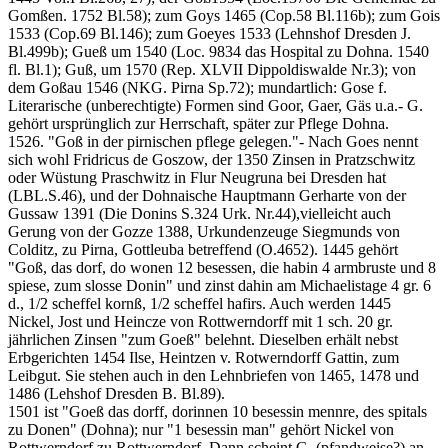
Gomßen. 1752 Bl.58); zum Goys 1465 (Cop.58 Bl.116b); zum Gois
1533 (Cop.69 Bl.146); zum Goeyes 1533 (Lehnshof Dresden J.
Bl.499b); Gueß um 1540 (Loc. 9834 das Hospital zu Dohna. 1540
fl. Bl.1); Guß, um 1570 (Rep. XLVII Dippoldiswalde Nr.3); von
dem Goßau 1546 (NKG. Pirna Sp.72); mundartlich: Gose f.
Literarische (unberechtigte) Formen sind Goor, Gaer, Gäs u.a.- G.
gehört ursprünglich zur Herrschaft, später zur Pflege Dohna.
1526. "Goß in der pirnischen pflege gelegen."- Nach Goes nennt
sich wohl Fridricus de Goszow, der 1350 Zinsen in Pratzschwitz
oder Wüstung Praschwitz in Flur Neugruna bei Dresden hat
(LBL.S.46), und der Dohnaische Hauptmann Gerharte von der
Gussaw 1391 (Die Donins S.324 Urk. Nr.44),vielleicht auch
Gerung von der Gozze 1388, Urkundenzeuge Siegmunds von
Colditz, zu Pirna, Gottleuba betreffend (O.4652). 1445 gehört
"Goß, das dorf, do wonen 12 besessen, die habin 4 armbruste und 8
spiese, zum slosse Donin" und zinst dahin am Michaelistage 4 gr. 6
d., 1/2 scheffel kornß, 1/2 scheffel hafirs. Auch werden 1445
Nickel, Jost und Heincze von Rottwerndorff mit 1 sch. 20 gr.
jährlichen Zinsen "zum Goeß" belehnt. Dieselben erhält nebst
Erbgerichten 1454 Ilse, Heintzen v. Rotwerndorff Gattin, zum
Leibgut. Sie stehen auch in den Lehnbriefen von 1465, 1478 und
1486 (Lehshof Dresden B. Bl.89).
1501 ist "Goeß das dorff, dorinnen 10 besessin mennre, des spitals
zu Donen" (Dohna); nur "1 besessin man" gehört Nickel von
Rottwerndorf zu Rottwerndorf. Dann scheint G. (pfandweise?) an