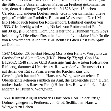
die Stiftskirche Unseren Lieben Frauen zu Freiberg gekommen zu
sein, denn das dortigr Kapitel verkauft 1526 April 15. neben
Carsdorf und anderen Dörfern auch "Goß in der pirnischen pflege
gelegen" erblich an Rudolf v. Bünau auf Weesenstein. Der 1 Mann
(s.o.) bleibt auch ferner bei Rottwerndorf. Lehnbrief darüber von
1533. Gleichzeitig wird Anna, Nickels von Rottwerndorf Ehefrau,
mit 30 gr., je 8 Scheffel Korn und Hafer und 2 Hühnern "zum Goys
beleibdingt". Dieselben Zinsen im Lehnbrief vom Jahre 1540 für die
von Rottwerndorf. Auch um 1540 heißt es: Gueß zinst zum Spittal
zu Dohnen.
1547 Oktober 20. belehnt Herzog Moritz den Hans v. Wurgwitz zu
Großsedlitz (d.d.) mit Goes (NKG. Pirna Sp.73; vgl. Cop.164
Bl.290f.). 1548 sind zu G.13 Ansässige (mit der wüsten Hofstatt des
Richters), darunter 4 Heinrichs v. Rottwerndorf zu Breunsdorf (!)
auf denen der Rat zu Pirna wegen der Kirchen Zins und
Gerechtigkeit hat und 9, die Hansen v. Worgewitz zustehen. Die
Obergerichte gehören sämtlich ins Amt, die Erbgerichte auf 4 Hufen
(unbeschadet des Rates zu Pirna) Heinrich v. Rottwerbdorf, auf den
anderen 14 Hufen v. Worgewitz.
1554. Kurfürst August reicht das Dorf "den Goß" in der Pflege
Dohnen gelegen als Pertinenz von Groß-Sedlitz dem Hans v.
Wurgwitz zu Lehen.