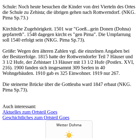
Schule: Noch heute besuchen die Kinder von drei Vierteln des Ortes
die Schule zu Zehista; die übrigen gehen nach Rottwerndorf. (NKG.
Pirna Sp.73.)
Kirchliche Zugehörigkeit. 1501 war "Goeß...gein Donen (Dohna)
gepfarreth". 1548 dagegen kircht es "gen Pirna". Die Umpfarrung
soll 1540 erfolgt sein (NKG. Pirna Sp.73).
Größe: Wegen den älteren Zahlen vgl. die einzelnen Angaben bei
der Besitzerfolge. 1815 hatte der Rottwerndorfer Teil 7 Häuser und
3 1/2 Hufe, der Zehistaer 13 Häuser mit 13 1/2 Hufe (Postlex. XVI,
216). 1900 fanden sich insgesammt 309 Seelen in 40
Wohngebäuden. 1910 gab es 325 Einwohner. 1919 nur 267.
Die steinerne Brücke über die Gottleuba ward 1847 erbaut (NKG.
Pirna Sp.73).
Auch interessant:
Aktuelles zum Ortsteil Goes
Geschichtliches zum Ortsteil Goes
Wetter Dohma