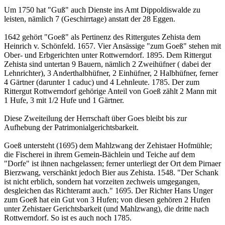
Um 1750 hat "Guß" auch Dienste ins Amt Dippoldiswalde zu
leisten, nämlich 7 (Geschirrtage) anstatt der 28 Eggen.
1642 gehört "Goeß" als Pertinenz des Rittergutes Zehista dem
Heinrich v. Schönfeld. 1657. Vier Ansässige "zum Goeß" stehen mit
Ober- und Erbgerichten unter Rottwerndorf. 1895. Dem Rittergut
Zehista sind untertan 9 Bauern, nämlich 2 Zweihüfner ( dabei der
Lehnrichter), 3 Anderthalbhüfner, 2 Einhüfner, 2 Halbhüfner, ferner
4 Gärtner (darunter 1 caduc) und 4 Lehnleute. 1785. Der zum
Rittergut Rottwerndorf gehörige Anteil von Goeß zählt 2 Mann mit
1 Hufe, 3 mit 1/2 Hufe und 1 Gärtner.
Diese Zweiteilung der Herrschaft über Goes bleibt bis zur
Aufhebung der Patrimonialgerichtsbarkeit.
Goeß untersteht (1695) dem Mahlzwang der Zehistaer Hofmühle;
die Fischerei in ihrem Gemein-Bächlein und Teiche auf dem
"Dorfe" ist ihnen nachgelassen; ferner unterliegt der Ort dem Pirnaer
Bierzwang, verschänkt jedoch Bier aus Zehista. 1548. "Der Schank
ist nicht erblich, sondern hat vorzeiten zechweis umgegangen,
desgleichen das Richteramt auch." 1695. Der Richter Hans Unger
zum Goeß hat ein Gut von 3 Hufen; von diesen gehören 2 Hufen
unter Zehistaer Gerichtsbarkeit (und Mahlzwang), die dritte nach
Rottwerndorf. So ist es auch noch 1785.